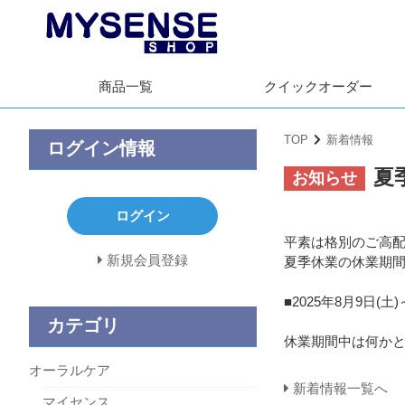
商品一覧
クイック
オーダー
TOP
新着情報
ログイン情報
夏
お知らせ
ログイン
平素は格別のご高
新規会員登録
夏季休業の休業期
■2025年8月9日(土)
カテゴリ
休業期間中は何か
オーラルケア
新着情報一覧へ
マイセンス