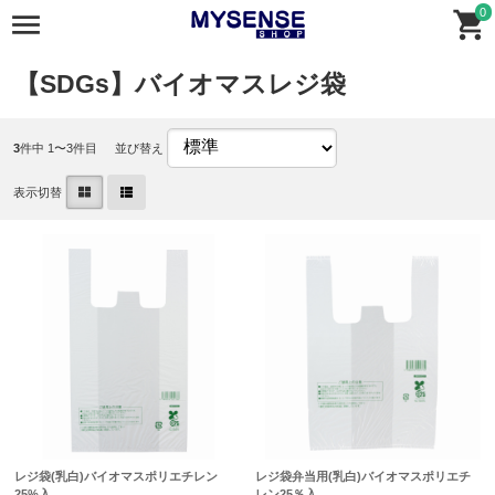
0
【SDGs】バイオマスレジ袋
3
件中 1〜3件目
並び替え
表示切替
レジ袋(乳白)バイオマスポリエチレン
レジ袋弁当用(乳白)バイオマスポリエチ
25%入
レン25％入