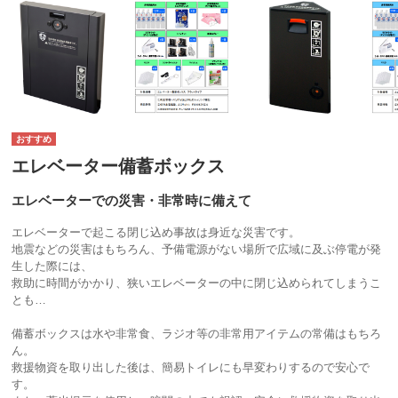
エレベーター備蓄ボックス
エレベーターでの災害・非常時に備えて
エレベーターで起こる閉じ込め事故は身近な災害です。
地震などの災害はもちろん、予備電源がない場所で広域に及ぶ停電が発
生した際には、
救助に時間がかかり、狭いエレベーターの中に閉じ込められてしまうこ
とも…
備蓄ボックスは水や非常食、ラジオ等の非常用アイテムの常備はもちろ
ん。
救援物資を取り出した後は、簡易トイレにも早変わりするので安心で
す。