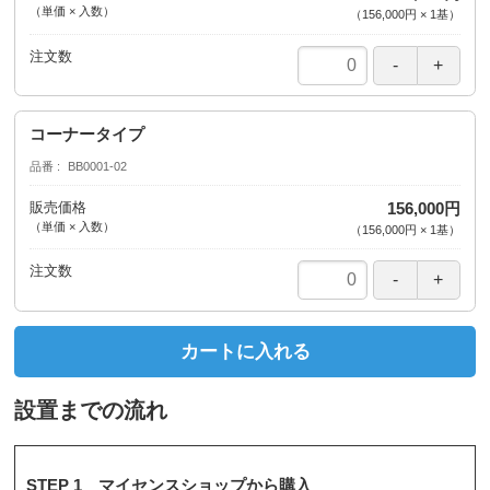
（単価 × 入数）
（
156,000円
×
1
基
）
注文数
コーナータイプ
品番
BB0001-02
販売価格
156,000円
（単価 × 入数）
（
156,000円
×
1
基
）
注文数
カートに入れる
設置までの流れ
STEP 1 マイセンスショップから購入