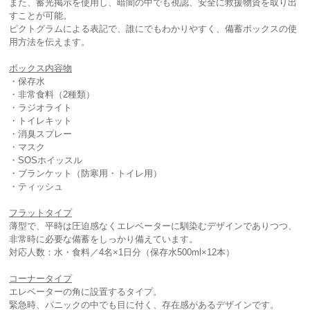
また、蓄光掲示を使用し、暗闇の中でも視認、安全に救援物資を取り出
すことが可能。
ピクトグラムによる表記で、誰にでもわかりやすく、備蓄ボックスの使
用方法を伝えます。
ボックス内容物
・保存水
・非常食料（2種類）
・ラジオライト
・トイレキット
・消臭スプレー
・マスク
・SOSホイッスル
・ブランケット（防寒用・トイレ用）
・ティッシュ
フラットタイプ
薄型で、平時は圧迫感なくエレベーターに馴染むデザインでありつつ、
非常時に必要な備蓄をしっかり備えています。
対応人数：水・食料／4名×1日分（保存水500ml×12本）
コーナータイプ
エレベーターの角に設置するタイプ。
緊急時、パニックの中でも目に付く、存在感があるデザインです。