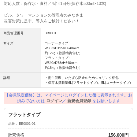
対応人数：保存水・食料／4名×1日分(保存水500ml×10本)
ビル、タワーマンションの管理者のみなさま
災害対策に是非、導入をご検討ください！
商品管理番号
BB0001
サイズ
コーナータイプ：
W353×D195×H640ｍｍ
約12kg（救援物資含む）
フラットタイプ：
W540×D78×H640ｍｍ
約16kg（救援物資含む）
詳細
・衛生管理、いたずら防止のためシュリンク梱包
・保存水搭載量6L(フラットタイプ)、5L(コーナータイプ)
【会員限定価格】は、マイページにログインした後に表示されます。お
済みでない方は
ログイン
／
新規会員登録
をお願いします
フラットタイプ
品番
BB0001-01
販売価格
156,000円