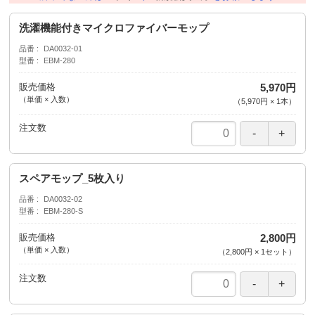
洗濯機能付きマイクロファイバーモップ
品番
DA0032-01
型番
EBM-280
販売価格
5,970円
（単価 × 入数）
（
5,970円
×
1
本
）
注文数
スペアモップ_5枚入り
品番
DA0032-02
型番
EBM-280-S
販売価格
2,800円
（単価 × 入数）
（
2,800円
×
1
セット
）
注文数