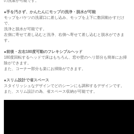
の洗濯が可能です。
●手を汚さず、かんたんにモップの洗浄・脱水が可能
モップをバケツの洗濯口に差し込み、モップを上下に数回動かすだけ
で、
洗浄と脱水が可能です。
左側に寄せて差し込むと洗浄、右側へ寄せて差し込むと脱水ができま
す。
●前後・左右180度可動のフレキシブルヘッド
180度回転するヘッドで床はもちろん、窓や壁のヘリ部分も簡単にお掃
除ができます。
また、コーナー部分も楽にお掃除ができます。
●スリム設計で省スペース
スタイリッシュなデザインでどのシーンにも調和するデザインです。
また、スリム設計の為、省スペース収納が可能です。