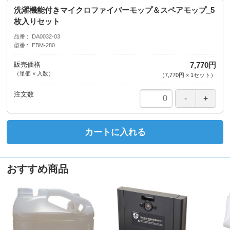
洗濯機能付きマイクロファイバーモップ＆スペアモップ_5
枚入りセット
品番
DA0032-03
型番
EBM-280
販売価格
7,770円
（単価 × 入数）
（
7,770円
×
1
セット
）
注文数
カートに入れる
おすすめ商品