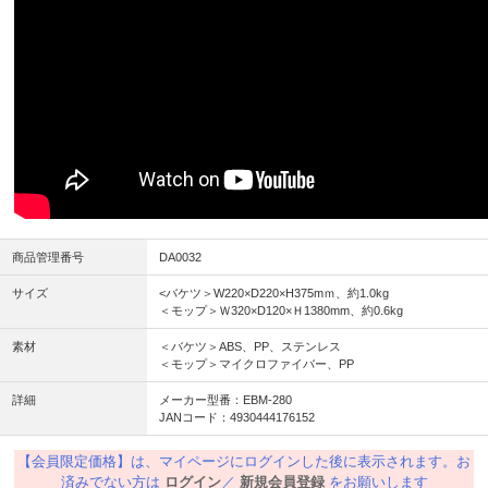
商品管理番号
DA0032
サイズ
<バケツ＞W220×D220×H375mｍ、約1.0kg
＜モップ＞Ｗ320×D120×Ｈ1380mm、約0.6kg
素材
＜バケツ＞ABS、PP、ステンレス
＜モップ＞マイクロファイバー、PP
詳細
メーカー型番：EBM-280
JANコード：4930444176152
【会員限定価格】は、マイページにログインした後に表示されます。お
済みでない方は
ログイン
／
新規会員登録
をお願いします